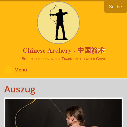
Direkt
Suche
zum
Inhalt
Chinese Archery - 中国箭术
Bogenschießen in der Tradition des alten China
Toggle menu visibility
Menü
Auszug